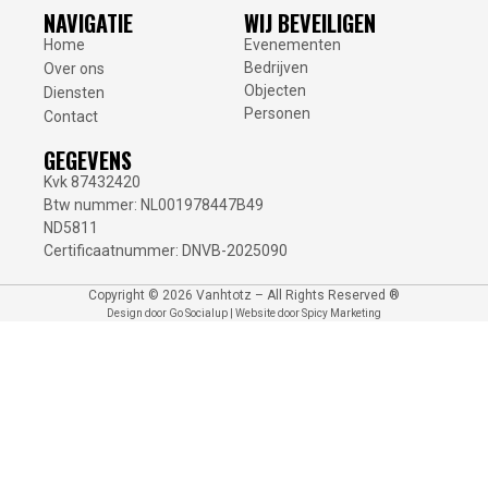
NAVIGATIE
WIJ BEVEILIGEN
Home
Evenementen
Bedrijven
Over ons
Objecten
Diensten
Personen
Contact
GEGEVENS
Kvk 87432420
Btw nummer: NL001978447B49
ND5811
Certificaatnummer: DNVB-2025090
Copyright © 2026 Vanhtotz – All Rights Reserved ®
Design door
Go Socialup
| Website door
Spicy Marketing